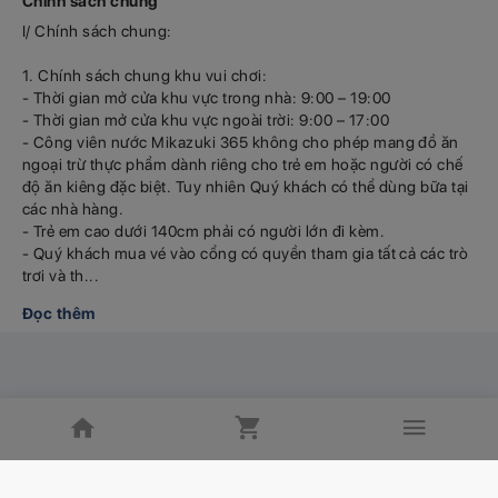
Chính sách chung
I/ Chính sách chung:
1. Chính sách chung khu vui chơi:
- Thời gian mở cửa khu vực trong nhà: 9:00 – 19:00
- Thời gian mở cửa khu vực ngoài trời: 9:00 – 17:00
- Công viên nước Mikazuki 365 không cho phép mang đồ ăn
ngoại trừ thực phẩm dành riêng cho trẻ em hoặc người có chế
độ ăn kiêng đặc biệt. Tuy nhiên Quý khách có thể dùng bữa tại
các nhà hàng.
- Trẻ em cao dưới 140cm phải có người lớn đi kèm.
- Quý khách mua vé vào cổng có quyền tham gia tất cả các trò
trơi và th...
Đọc thêm
Bản quyền © ezCloud.vn