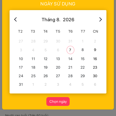
NGÀY SỬ DỤNG
Công Viên Nước + Lẩu Tối (Khách Việt Nam)
Tháng 8.
2026
Công Viên Nước (Khách Nước Ngoài -5%)
T2
T3
T4
T5
T6
T7
CN
Công Viên Nước + Buffet (Khách Nước Ngoài)
27
28
29
30
31
1
2
Công Viên Nước + Set Menu Tối (Khách Nước Ngoài)
8
9
3
4
5
6
7
10
11
12
13
14
15
16
Công Viên Nước + Lẩu Tối (Khách Nước Ngoài)
17
18
19
20
21
22
23
Chọn số lượng
(Chọn tối đa 200 vé cho 1 đơn hàng)
24
25
26
27
28
29
30
Người lớn (Trên 1,4 mét)
31
1
2
3
4
5
6
428.000 ₫
0
Trẻ em (Từ 1 mét đến 1,4 mét)
Chọn ngày
238.000 ₫
0
Người cao tuổi (Trên 60 tuổi)